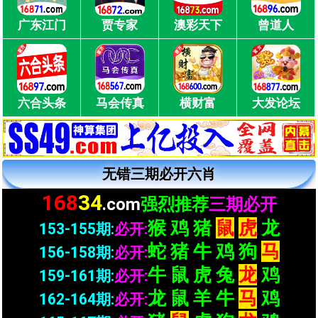
广东江门
贾专家
澳彩天下
曾道人
六合头条
马会传真
横财富
大发论坛
无错三期必开六肖
168
34
.com
强烈推荐
三期必开
猴 鸡 猪
鼠
虎
龙
153-155期:
必开:
蛇 猪 牛 鸡 狗
马
156-158期:
必开:
牛 鼠 虎 兔
龙
鸡
159-161期:
必开:
龙 鼠 羊 牛
马
鸡
162-164期:
必开: