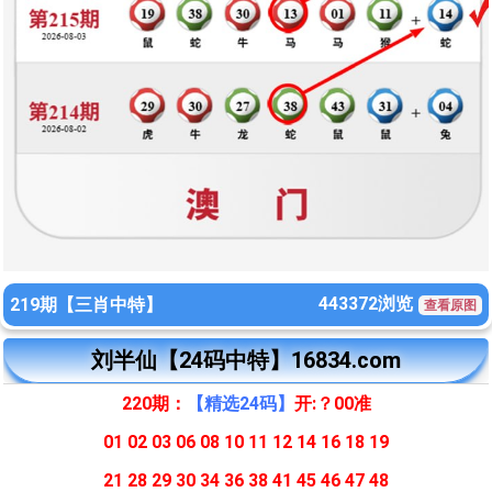
443372
浏览
219期【三肖中特】
查看原图
刘半仙【24码中特】
16834.com
220期：
【精选24码】
开:？00
准
01 02 03 06 08 10 11 12 14 16 18 19
21 28 29 30 34 36 38 41 45 46 47 48