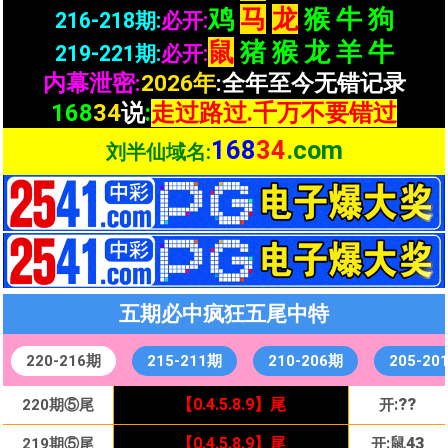
鸡
马
龙
猴 牛 狗
216-218期:
必开:
鼠
猪 猴 龙 羊 牛
219-221期:
必开:
内幕泄密:
2026年
:全年至今无错记录
168
34
说
:
走过路过.千万不要错过
168
34
.com
刘半仙域名:
五期必中疯狂五尾中特
220-216期
215-211期
210-206期
205-20
【0.4.5.8.9】尾
:
??
030期⑤尾
220期⑤尾
【0.4.5.8.9】尾
开:
开
蛇13
【0.4.5.8.9】尾
:
鼠43
029期⑤尾
219期⑤尾
【0.4.5.8.9】尾
开
开:
蛇13