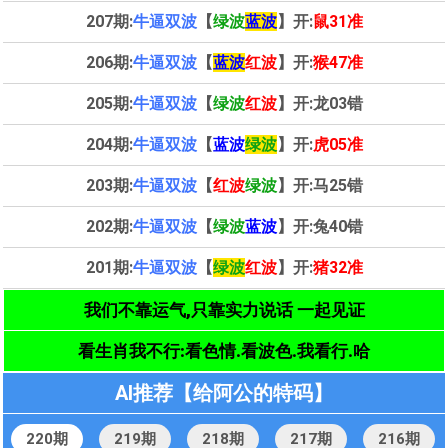
207期:
牛逼双波
【
绿波
蓝波
】开:
鼠31准
206期:
牛逼双波
【
蓝波
红波
】开:
猴47准
205期:
牛逼双波
【
绿波
红波
】开:
龙03错
204期:
牛逼双波
【
蓝波
绿波
】开:
虎05准
203期:
牛逼双波
【
红波
绿波
】开:
马25错
202期:
牛逼双波
【
绿波
蓝波
】开:
兔40错
201期:
牛逼双波
【
绿波
红波
】开:
猪32准
我们不靠运气,只靠实力说话 一起见证
看生肖我不行:看色情.看波色.我看行.哈
AI推荐【给阿公的特码】
220期
219期
218期
217期
216期