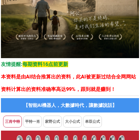
友情提醒:
每期资料16点前更新
本资料是由AI结合推算出的资料，此AI被更新过结合全网网站
资料计算出的资料准确率高达99%，跟到就是赚到！
【智能AI機器人，大數據時代，讓數據說話】
三肖中特
平特一肖
家野公式
大小公式
单双公式