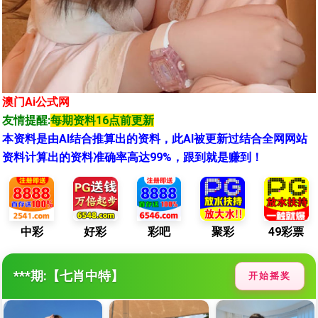
澳门Ai公式网
友情提醒:
每期资料16点前更新
本资料是由AI结合推算出的资料，此AI被更新过结合全网网站
资料计算出的资料准确率高达99%，跟到就是赚到！
中彩
好彩
彩吧
聚彩
49彩票
***
期:【七肖中特】
开始摇奖