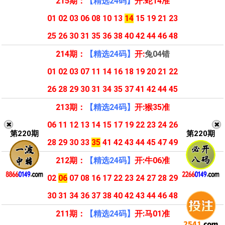
215期：
【精选24码】
开:蛇14
准
01 02 03 06 08 10 13
14
15 19 21 23
25 26 30 31 35 36 38 40 42 44 46 48
214期：
【精选24码】
开:
兔04错
01 02 03 07 11 14 16 18 19 20 21 22
26 28 29 30 31 34 35 37 41 42 44 45
213期：
【精选24码】
开:猴35
准
06 11 12 13 14 15 17 19 22 23 24 26
✖️
✖️
第
220
期
第
220
期
28 29 30 33
35
41 42 43 44 45 47 49
212期：
【精选24码】
开:牛06
准
02
06
07 08 16 17 22 23 24 27 28 29
30 31 34 36 37 38 40 42 43 44 46 48
211期：
【精选24码】
开:马01
准