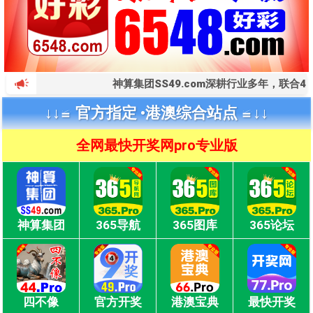
神算集团SS49.com深耕行业多年，联合49图库849tk.c
↓↓≌ 官方指定 •
港澳综合站点 ≌↓↓
全网最快开奖网pro专业版
神算集团
365导航
365图库
365论坛
四不像
官方开奖
港澳宝典
最快开奖